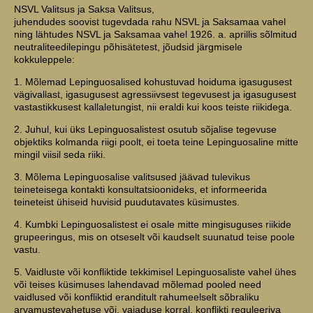
NSVL Valitsus ja Saksa Valitsus,
juhendudes soovist tugevdada rahu NSVL ja Saksamaa vahel
ning lähtudes NSVL ja Saksamaa vahel 1926. a. aprillis sõlmitud
neutraliteedilepingu põhisätetest, jõudsid järgmisele
kokkuleppele:
1. Mõlemad Lepinguosalised kohustuvad hoiduma igasugusest
vägivallast, igasugusest agressiivsest tegevusest ja igasugusest
vastastikkusest kallaletungist, nii eraldi kui koos teiste riikidega.
2. Juhul, kui üks Lepinguosalistest osutub sõjalise tegevuse
objektiks kolmanda riigi poolt, ei toeta teine Lepinguosaline mitte
mingil viisil seda riiki.
3. Mõlema Lepinguosalise valitsused jäävad tulevikus
teineteisega kontakti konsultatsioonideks, et informeerida
teineteist ühiseid huvisid puudutavates küsimustes.
4. Kumbki Lepinguosalistest ei osale mitte mingisuguses riikide
grupeeringus, mis on otseselt või kaudselt suunatud teise poole
vastu.
5. Vaidluste või konfliktide tekkimisel Lepinguosaliste vahel ühes
või teises küsimuses lahendavad mõlemad pooled need
vaidlused või konfliktid eranditult rahumeelselt sõbraliku
arvamustevahetuse või, vajaduse korral, konflikti reguleeriva