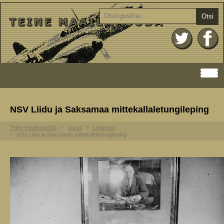
Otsi
NSV Liidu ja Saksamaa mittekallaletungileping
Teine maailmasõda
Jutud
Lepingud
NSV Liidu ja Saksamaa mittekallaletungileping