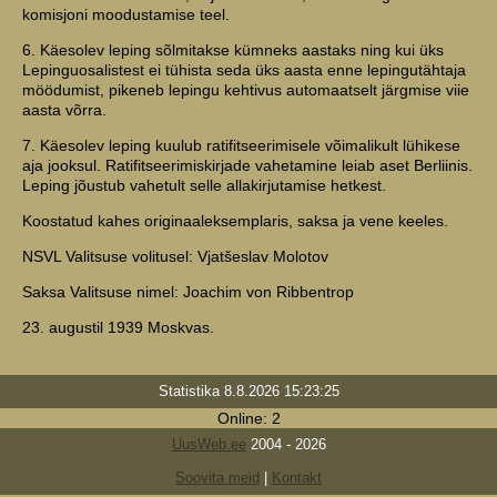
komisjoni moodustamise teel.
6. Käesolev leping sõlmitakse kümneks aastaks ning kui üks
Lepinguosalistest ei tühista seda üks aasta enne lepingutähtaja
möödumist, pikeneb lepingu kehtivus automaatselt järgmise viie
aasta võrra.
7. Käesolev leping kuulub ratifitseerimisele võimalikult lühikese
aja jooksul. Ratifitseerimiskirjade vahetamine leiab aset Berliinis.
Leping jõustub vahetult selle allakirjutamise hetkest.
Koostatud kahes originaaleksemplaris, saksa ja vene keeles.
NSVL Valitsuse volitusel: Vjatšeslav Molotov
Saksa Valitsuse nimel: Joachim von Ribbentrop
23. augustil 1939 Moskvas.
Statistika 8.8.2026 15:23:25
Online: 2
UusWeb.ee
2004 - 2026
Soovita meid
|
Kontakt