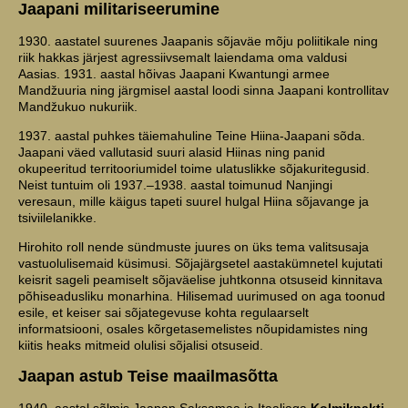
Jaapani militariseerumine
1930. aastatel suurenes Jaapanis sõjaväe mõju poliitikale ning
riik hakkas järjest agressiivsemalt laiendama oma valdusi
Aasias. 1931. aastal hõivas Jaapani Kwantungi armee
Mandžuuria ning järgmisel aastal loodi sinna Jaapani kontrollitav
Mandžukuo nukuriik.
1937. aastal puhkes täiemahuline Teine Hiina-Jaapani sõda.
Jaapani väed vallutasid suuri alasid Hiinas ning panid
okupeeritud territooriumidel toime ulatuslikke sõjakuritegusid.
Neist tuntuim oli 1937.–1938. aastal toimunud Nanjingi
veresaun, mille käigus tapeti suurel hulgal Hiina sõjavange ja
tsiviilelanikke.
Hirohito roll nende sündmuste juures on üks tema valitsusaja
vastuolulisemaid küsimusi. Sõjajärgsetel aastakümnetel kujutati
keisrit sageli peamiselt sõjaväelise juhtkonna otsuseid kinnitava
põhiseadusliku monarhina. Hilisemad uurimused on aga toonud
esile, et keiser sai sõjategevuse kohta regulaarselt
informatsiooni, osales kõrgetasemelistes nõupidamistes ning
kiitis heaks mitmeid olulisi sõjalisi otsuseid.
Jaapan astub Teise maailmasõtta