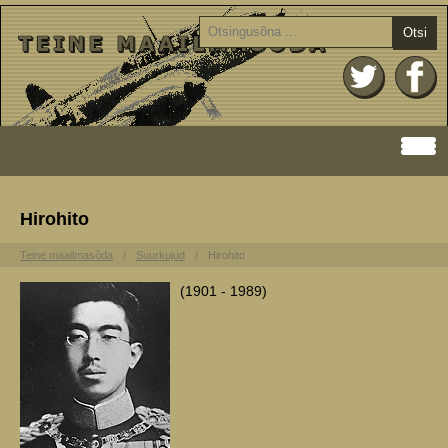
Otsi
Hirohito
Teine maailmasõda
Suurkujud
Hirohito
(1901 - 1989)