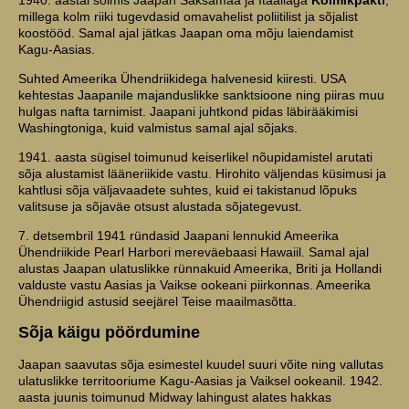
1940. aastal sõlmis Jaapan Saksamaa ja Itaaliaga
Kolmikpakti
,
millega kolm riiki tugevdasid omavahelist poliitilist ja sõjalist
koostööd. Samal ajal jätkas Jaapan oma mõju laiendamist
Kagu-Aasias.
Suhted Ameerika Ühendriikidega halvenesid kiiresti. USA
kehtestas Jaapanile majanduslikke sanktsioone ning piiras muu
hulgas nafta tarnimist. Jaapani juhtkond pidas läbirääkimisi
Washingtoniga, kuid valmistus samal ajal sõjaks.
1941. aasta sügisel toimunud keiserlikel nõupidamistel arutati
sõja alustamist lääneriikide vastu. Hirohito väljendas küsimusi ja
kahtlusi sõja väljavaadete suhtes, kuid ei takistanud lõpuks
valitsuse ja sõjaväe otsust alustada sõjategevust.
7. detsembril 1941 ründasid Jaapani lennukid Ameerika
Ühendriikide Pearl Harbori mereväebaasi Hawaiil. Samal ajal
alustas Jaapan ulatuslikke rünnakuid Ameerika, Briti ja Hollandi
valduste vastu Aasias ja Vaikse ookeani piirkonnas. Ameerika
Ühendriigid astusid seejärel Teise maailmasõtta.
Sõja käigu pöördumine
Jaapan saavutas sõja esimestel kuudel suuri võite ning vallutas
ulatuslikke territooriume Kagu-Aasias ja Vaiksel ookeanil. 1942.
aasta juunis toimunud Midway lahingust alates hakkas