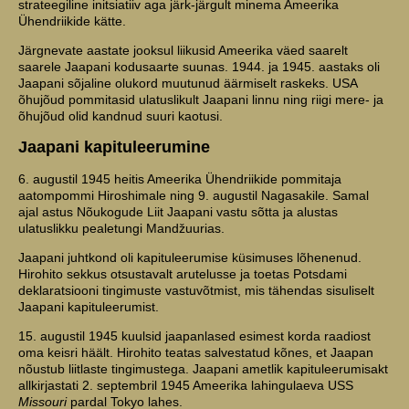
strateegiline initsiatiiv aga järk-järgult minema Ameerika
Ühendriikide kätte.
Järgnevate aastate jooksul liikusid Ameerika väed saarelt
saarele Jaapani kodusaarte suunas. 1944. ja 1945. aastaks oli
Jaapani sõjaline olukord muutunud äärmiselt raskeks. USA
õhujõud pommitasid ulatuslikult Jaapani linnu ning riigi mere- ja
õhujõud olid kandnud suuri kaotusi.
Jaapani kapituleerumine
6. augustil 1945 heitis Ameerika Ühendriikide pommitaja
aatompommi Hiroshimale ning 9. augustil Nagasakile. Samal
ajal astus Nõukogude Liit Jaapani vastu sõtta ja alustas
ulatuslikku pealetungi Mandžuurias.
Jaapani juhtkond oli kapituleerumise küsimuses lõhenenud.
Hirohito sekkus otsustavalt arutelusse ja toetas Potsdami
deklaratsiooni tingimuste vastuvõtmist, mis tähendas sisuliselt
Jaapani kapituleerumist.
15. augustil 1945 kuulsid jaapanlased esimest korda raadiost
oma keisri häält. Hirohito teatas salvestatud kõnes, et Jaapan
nõustub liitlaste tingimustega. Jaapani ametlik kapituleerumisakt
allkirjastati 2. septembril 1945 Ameerika lahingulaeva USS
Missouri
pardal Tokyo lahes.