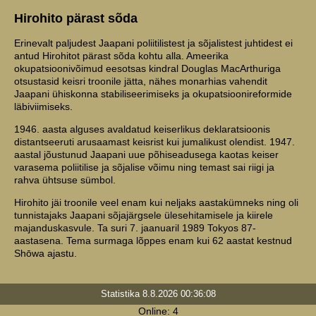
Hirohito pärast sõda
Erinevalt paljudest Jaapani poliitilistest ja sõjalistest juhtidest ei
antud Hirohitot pärast sõda kohtu alla. Ameerika
okupatsioonivõimud eesotsas kindral Douglas MacArthuriga
otsustasid keisri troonile jätta, nähes monarhias vahendit
Jaapani ühiskonna stabiliseerimiseks ja okupatsioonireformide
läbiviimiseks.
1946. aasta alguses avaldatud keiserlikus deklaratsioonis
distantseeruti arusaamast keisrist kui jumalikust olendist. 1947.
aastal jõustunud Jaapani uue põhiseadusega kaotas keiser
varasema poliitilise ja sõjalise võimu ning temast sai riigi ja
rahva ühtsuse sümbol.
Hirohito jäi troonile veel enam kui neljaks aastakümneks ning oli
tunnistajaks Jaapani sõjajärgsele ülesehitamisele ja kiirele
majanduskasvule. Ta suri 7. jaanuaril 1989 Tokyos 87-
aastasena. Tema surmaga lõppes enam kui 62 aastat kestnud
Shōwa ajastu.
Statistika 8.8.2026 00:36:08
Online: 4