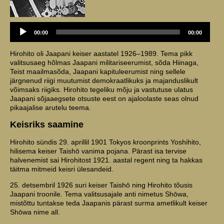
Audio
00:00
00:00
Player
Hirohito oli Jaapani keiser aastatel 1926–1989. Tema pikk
valitsusaeg hõlmas Jaapani militariseerumist, sõda Hiinaga,
Teist maailmasõda, Jaapani kapituleerumist ning sellele
järgnenud riigi muutumist demokraatlikuks ja majanduslikult
võimsaks riigiks. Hirohito tegeliku mõju ja vastutuse ulatus
Jaapani sõjaaegsete otsuste eest on ajaloolaste seas olnud
pikaajalise arutelu teema.
Keisriks saamine
Hirohito sündis 29. aprillil 1901 Tokyos kroonprints Yoshihito,
hilisema keiser Taishō vanima pojana. Pärast isa tervise
halvenemist sai Hirohitost 1921. aastal regent ning ta hakkas
täitma mitmeid keisri ülesandeid.
25. detsembril 1926 suri keiser Taishō ning Hirohito tõusis
Jaapani troonile. Tema valitsusajale anti nimetus Shōwa,
mistõttu tuntakse teda Jaapanis pärast surma ametlikult keiser
Shōwa nime all.