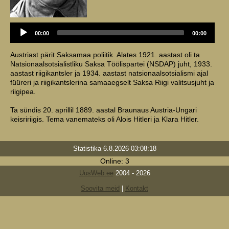
Audio
00:00
00:00
Player
Austriast pärit Saksamaa poliitik. Alates 1921. aastast oli ta
Natsionaalsotsialistliku Saksa Töölispartei (NSDAP) juht, 1933.
aastast riigikantsler ja 1934. aastast natsionaalsotsialismi ajal
füüreri ja riigikantslerina samaaegselt Saksa Riigi valitsusjuht ja
riigipea.
Ta sündis 20. aprillil 1889. aastal Braunaus Austria-Ungari
keisririigis. Tema vanemateks oli Alois Hitleri ja Klara Hitler.
Statistika 6.8.2026 03:08:18
Online: 3
UusWeb.ee
2004 - 2026
Soovita meid
|
Kontakt