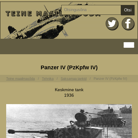
Otsi
Panzer IV (PzKpfw IV)
Teine maailmasõda
Tehnika
Saksamaa tankid
Panzer IV (PzKpfw IV)
Keskmine tank
1936