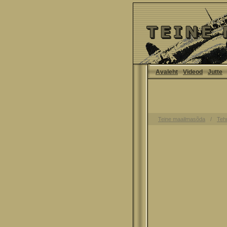
Avaleht
Videod
Jutte
Teine maailmasõda
Teh