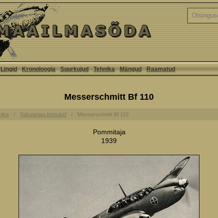
Lingid
Kronoloogia
Suurkujud
Tehnika
Mängud
Raamatud
Messerschmitt Bf 110
nika
Saksamaa lennukid
Messerschmitt Bf 110
Pommitaja
1939