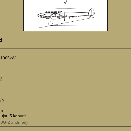
d
, 1065kW
m2
/h
km
ujat, 5 kahurit
110G-2 andmed)