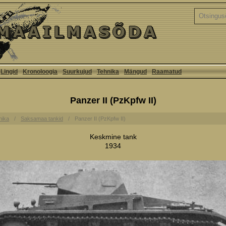
Lingid
Kronoloogia
Suurkujud
Tehnika
Mängud
Raamatud
Panzer II (PzKpfw II)
nika
Saksamaa tankid
Panzer II (PzKpfw II)
Keskmine tank
1934