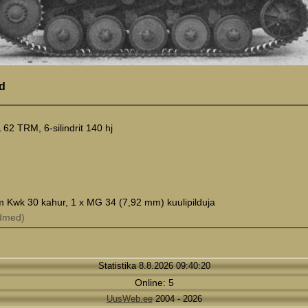
d
62 TRM, 6-silindrit 140 hj
m Kwk 30 kahur, 1 x MG 34 (7,92 mm) kuulipilduja
ndmed)
Statistika 8.8.2026 09:40:20
Online: 5
UusWeb.ee
2004 - 2026