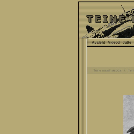
Avaleht
Videod
Jutte
Teine maailmasõda
Teh