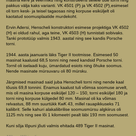
pakkus välja kaks varianti. VK 4501 (P) ja VK 4502 (P),esimesel
oli torn kesk- ja teisel tagaosas ning korpuse esiküljelt oli
kaotatud soomusplaatide murdekoht.
Ervin Adersi, Henscheli konstruktori esimese projektiga VK 4502
(H) ei oldud rahul, aga teine, VK 4503 (H) tunnistati sobivaks.
Tanki prototüüp valmis 1943. aastal ning see kandis Porsche
torni.
1944. aasta jaanuaris läks Tiger II tootmisse. Esimesed 50
masinat kaalusid 68,5 tonni ning need kandsid Porsche torni.
Tornil oli iselaadi kuju, ümardatud esiots ning õhuke soomus.
Nende masinate mürsuvaru oli 80 mürsku.
Järgmised masinad said juba Henscheli torni ning nende kaal
tõusis 69,8 tonnini. Enamus kaalust tuli võimsa soomuse arvelt,
mis oli masina korpuse esiküljel 120 – 150, torni esiküljel 180 ja
torni ning korpuse külgedel 80 mm. Masinal oli ka võimas
relvastus, 88 mm suurtükk KwK 43, millel rauapikkuseks 71
kaliibrit. Selle kahuri alakaliibrilise soomusmürsu algkiirus oli
1125 m/s ning see lõi 1 kilomeetri pealt läbi 193 mm soomusest.
Kuni sõja lõpuni jõuti valmis ehitada 489 Tiger II masinat.