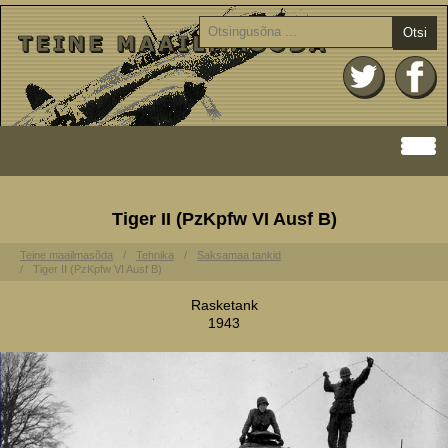
Otsi
Tiger II (PzKpfw VI Ausf B)
Teine maailmasõda
Tehnika
Saksamaa tankid
Tiger II (PzKpfw VI Ausf B)
Rasketank
1943