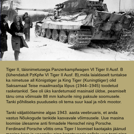
Tiger II, täisnimetusega Panzerkampfwagen VI Tiger II Ausf. B
(lühendatult PzKpfw VI Tiger II Ausf. B),mida laialdaselt tuntakse
ka nimetuse all Königstiger ja King Tiger (Kuningtiiger) olid
Saksamaal Teise maailmasõja lõpus (1944–1945) toodetud
rasketankid. See oli üks kardetumaid masinaid üldse, peamiselt
tänu oma võimsale 88 mm kahurile ning paksule soomusele.
Tanki põhiliseks puuduseks oli tema suur kaal ja nõrk mootor.
Tanki väljatöötamine algas 1943. aasta veebruaris, et anda
vastus Nõukogude tankide kasvavale võimsusele. Uue masina
loomise ülesanne anti firmadele Henschel ning Porsche.
Ferdinand Porsche võttis oma Tiger I loomisel kaotajaks jäänud
masina kere ja veermiku ning konstrueeris sellele uue torni ning