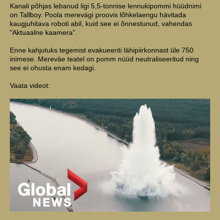
Kanali põhjas lebanud ligi 5,5-tonnise lennukipommi hüüdnimi
on Tallboy. Poola merevägi proovis lõhkelaengu hävitada
kaugjuhitava roboti abil, kuid see ei õnnestunud, vahendas
"Aktuaalne kaamera".
Enne kahjutuks tegemist evakueeriti lähipiirkonnast üle 750
inimese. Mereväe teatel on pomm nüüd neutraliseeritud ning
see ei ohusta enam kedagi.
Vaata videot: