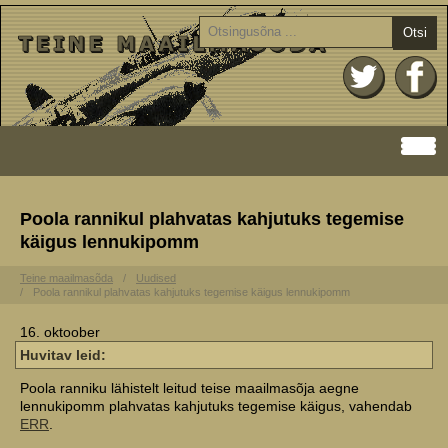
Otsi
Poola rannikul plahvatas kahjutuks tegemise
käigus lennukipomm
Teine maailmasõda
Uudised
Poola rannikul plahvatas kahjutuks tegemise käigus lennukipomm
16. oktoober
Huvitav leid:
Poola ranniku lähistelt leitud teise maailmasõja aegne
lennukipomm plahvatas kahjutuks tegemise käigus, vahendab
ERR
.