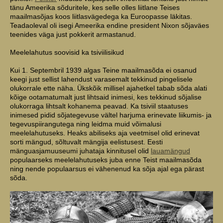
tänu Ameerika sõduritele, kes selle olles liitlane Teises
maailmasõjas koos liitlasvägedega ka Euroopasse läkitas.
Teadaoleval oli isegi Ameerika endine president Nixon sõjaväes
teenides väga just pokkerit armastanud.
Meelelahutus soovisid ka tsiviilisikud
Kui 1. Septembril 1939 algas Teine maailmasõda ei osanud
keegi just sellist lahendust varasemalt tekkinud pingelisele
olukorrale ette näha. Ükskõik millisel ajahetkel tabab sõda alati
kõige ootamatumalt just lihtsaid inimesi, kes tekkinud sõjalise
olukorraga lihtsalt kohanema peavad. Ka tsiviil staatuses
inimesed pidid sõjategevuse vältel harjuma erinevate liikumis- ja
tegevuspiirangutega ning leidma muid võimalusi
meelelahutuseks. Heaks abiliseks aja veetmisel olid erinevat
sorti mängud, sõltuvalt mängija eelistusest. Eesti
mänguasjamuuseumi juhataja kinnitusel olid
lauamängud
populaarseks meelelahutuseks juba enne Teist maailmasõda
ning nende populaarsus ei vähenenud ka sõja ajal ega pärast
sõda.