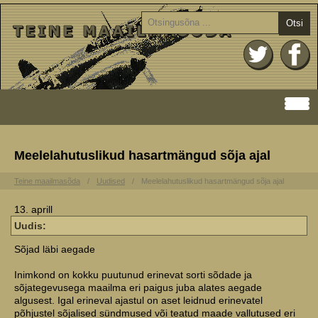
Otsi
Meelelahutuslikud hasartmängud sõja ajal
Teine maailmasõda
Uudised
Meelelahutuslikud hasartmängud sõja ajal
13. aprill
Uudis:
Sõjad läbi aegade
Inimkond on kokku puutunud erinevat sorti sõdade ja
sõjategevusega maailma eri paigus juba alates aegade
algusest. Igal erineval ajastul on aset leidnud erinevatel
põhjustel sõjalised sündmused või teatud maade vallutused eri