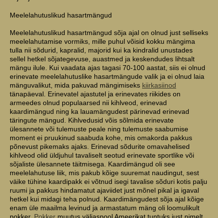
Meelelahutuslikud hasartmängud
Meelelahutuslikud hasartmängud sõja ajal on olnud just selliseks
meelelahutamise vormiks, mille puhul võisid kokku mängima
tulla nii sõdurid, kapralid, majorid kui ka kindralid unustades
sellel hetkel sõjategevuse, auastmed ja keskendudes lihtsalt
mängu ilule. Kui vaadata ajas tagasi 70-100 aastat, siis ei olnud
erinevate meelelahutuslike hasartmängude valik ja ei olnud laia
mänguvalikut, mida pakuvad mängimiseks
kiirkasiinod
tänapäeval. Erinevatel ajastutel ja erinevates riikides on
armeedes olnud populaarsed nii kihlveod, erinevad
kaardimängud ning ka lauamängudest pärinevad erinevad
täringute mängud. Kihlvedusid võis sõlmida erinevate
ülesannete või tulemuste peale ning tulemuste saabumise
moment ei pruukinud saabuda kohe, mis omakorda pakkus
põnevust pikemaks ajaks. Erinevad sõdurite omavahelised
kihlveod olid üldjuhul tavaliselt seotud erinevate sportlike või
sõjaliste ülesannete täitmisega. Kaardimängud oli see
meelelahutuse liik, mis pakub kõige suuremat naudingut, sest
väike tühine kaardipakk ei võtnud isegi tavalise sõduri kotis palju
ruumi ja pakkus hindamatut ajaviidet just mõnel pikal ja igaval
hetkel kui midagi teha polnud. Kaardimängudest sõja ajal kõige
enam üle maailma levinud ja armastatum mäng oli loomulikult
pokker.
Pokker
muutus väljaspool Ameerikat tuntuks just nimelt