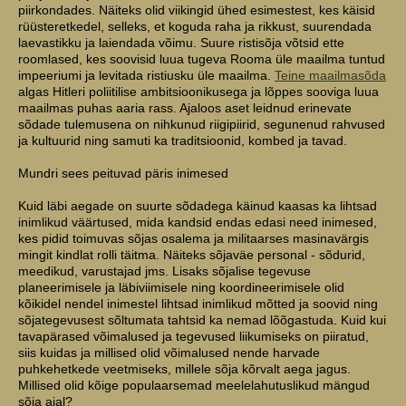
piirkondades. Näiteks olid viikingid ühed esimestest, kes käisid
rüüsteretkedel, selleks, et koguda raha ja rikkust, suurendada
laevastikku ja laiendada võimu. Suure ristisõja võtsid ette
roomlased, kes soovisid luua tugeva Rooma üle maailma tuntud
impeeriumi ja levitada ristiusku üle maailma.
Teine maailmasõda
algas Hitleri poliitilise ambitsioonikusega ja lõppes sooviga luua
maailmas puhas aaria rass. Ajaloos aset leidnud erinevate
sõdade tulemusena on nihkunud riigipiirid, segunenud rahvused
ja kultuurid ning samuti ka traditsioonid, kombed ja tavad.
Mundri sees peituvad päris inimesed
Kuid läbi aegade on suurte sõdadega käinud kaasas ka lihtsad
inimlikud väärtused, mida kandsid endas edasi need inimesed,
kes pidid toimuvas sõjas osalema ja militaarses masinavärgis
mingit kindlat rolli täitma. Näiteks sõjaväe personal - sõdurid,
meedikud, varustajad jms. Lisaks sõjalise tegevuse
planeerimisele ja läbiviimisele ning koordineerimisele olid
kõikidel nendel inimestel lihtsad inimlikud mõtted ja soovid ning
sõjategevusest sõltumata tahtsid ka nemad lõõgastuda. Kuid kui
tavapärased võimalused ja tegevused liikumiseks on piiratud,
siis kuidas ja millised olid võimalused nende harvade
puhkehetkede veetmiseks, millele sõja kõrvalt aega jagus.
Millised olid kõige populaarsemad meelelahutuslikud mängud
sõja ajal?