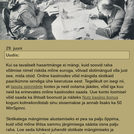
29. juuni
Uudis:
Kui sa tavaliselt hasartmänge ei mängi, kuid soovid raha
võitmise nimel riskida mõne euroga, võivad slotimängud olla just
see, mida otsid. Online kasiinodes võid mängida slotikaid
paarikümne sendiga ühe keerutuse eest. Tegelikult on isegi nii,
et
tasuta spinnidele
lootes ja neid ootama jäädes, võid iga kuu
neid ka erinevates online kasiinodes saada. Uue konto loomisel
võid saada ka lihtsalt boonust ja näiteks
Nutz kasiino bonus
koguni kolmekordistab sinu sissemakse ja annab lisaks ka 50
WinSpinni.
Slotikatega mängimise alustamiseks ei pea sa palju õppima,
kuid võid mõne lihtsa sammu järgimisega säästa üsna palju
raha. Loe seda lühikest juhendit slotikate mängimiseks ja