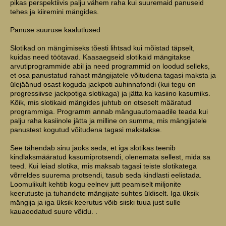
pikas perspektiivis palju vähem raha kui suuremaid panuseid
tehes ja kiiremini mängides.
Panuse suuruse kaalutlused
Slotikad on mängimiseks tõesti lihtsad kui mõistad täpselt,
kuidas need töötavad. Kaasaegseid slotikaid mängitakse
arvutiprogrammide abil ja need programmid on loodud selleks,
et osa panustatud rahast mängijatele võitudena tagasi maksta ja
ülejäänud osast koguda jackpoti auhinnafondi (kui tegu on
progressiivse jackpotiga slotikaga) ja jätta ka kasiino kasumiks.
Kõik, mis slotikaid mängides juhtub on otseselt määratud
programmiga. Programm annab mänguautomaadile teada kui
palju raha kasiinole jätta ja milline on summa, mis mängijatele
panustest kogutud võitudena tagasi makstakse.
See tähendab sinu jaoks seda, et iga slotikas teenib
kindlaksmääratud kasumiprotsendi, olenemata sellest, mida sa
teed. Kui leiad slotika, mis maksab tagasi teiste slotikatega
võrreldes suurema protsendi, tasub seda kindlasti eelistada.
Loomulikult kehtib kogu eelnev jutt peamiselt miljonite
keerutuste ja tuhandete mängijate suhtes üldiselt. Iga üksik
mängija ja iga üksik keerutus võib siiski tuua just sulle
kauaoodatud suure võidu. .