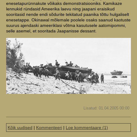
enesetapurünnakute võikaks demonstratsiooniks. Kamikaze
lennukid ründasid Ameerika laevu ning jaapani eraisikud
sooritasid nende endi sõdurite tekitatud paanika tõttu hulgaliselt
enesetappe. Okinawal mõlemale poolele osaks saanud kaotuste
suurus ajendaski ameeriklasi võtma kasutusele aatomipommi,
selle asemel, et sooritada Jaapanisse dessant.
Lisatud: 01.04.2005 00:00
Kõik uudised
|
Kommenteeri
|
Loe kommentaare (1)