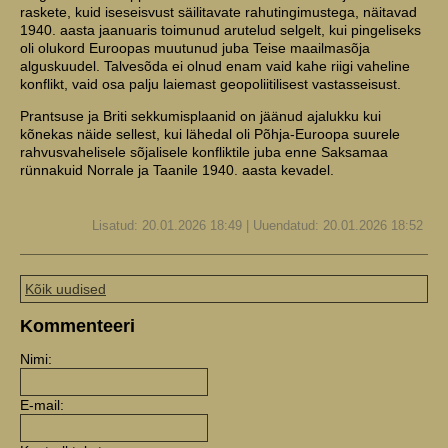
raskete, kuid iseseisvust säilitavate rahutingimustega, näitavad
1940. aasta jaanuaris toimunud arutelud selgelt, kui pingeliseks
oli olukord Euroopas muutunud juba Teise maailmasõja
alguskuudel. Talvesõda ei olnud enam vaid kahe riigi vaheline
konflikt, vaid osa palju laiemast geopoliitilisest vastasseisust.
Prantsuse ja Briti sekkumisplaanid on jäänud ajalukku kui
kõnekas näide sellest, kui lähedal oli Põhja-Euroopa suurele
rahvusvahelisele sõjalisele konfliktile juba enne Saksamaa
rünnakuid Norrale ja Taanile 1940. aasta kevadel.
Lisatud: 20.01.2026 18:49 | Uuendatud: 20.01.2026 18:52
Kõik uudised
Kommenteeri
Nimi:
E-mail: