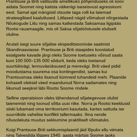
Prantsuse ja Briti valitsuste ametlikuks põhjenduseks oli soov
aidata Soomet ning kaitsta väikeriigi iseseisvust agressiooni
eest. Samal ajal mängisid otsuste taga rolli ka laiemad
strateegilised kaalutlused. Liitlased nägid võimalust nõrgestada
Nõukogude Liitu ning samas katkestada Saksamaa ligipääs
Rootsi rauamaagile, mis oli Saksa sõjatööstusele eluliselt
oluline.
Arutati isegi suure sõjalise ekspeditsiooniväe saatmist
Skandinaaviasse. Prantsuse ja Briti staapides koostatud
esialgsete kavade järgi oleks Soome toetuseks võinud saata
kuni 100 000–135 000 sõdurit, keda oleks toetanud
suurtükivägi, lennuväeüksused ja merevägi. Briti väed pidid
moodustama suurema osa kontingendist, samas kui
Prantsusmaa oleks lisanud kümneid tuhandeid mehi. Plaanide
kohaselt oleksid väed maandunud Norra sadamates ning
liikunud seejärel läbi Rootsi Soome rindele.
Selline operatsioon oleks tähendanud sõjategevuse olulist
laienemist ning toonud sõtta uusi riike. Norra ja Rootsi keeldusid
siiski lubamast oma territooriumi kasutada, kartes sattuda ise
suurriikide vahelise konflikti tallermaaks. Ilma nende
nõusolekuta muutus sekkumine praktiliselt võimatuks.
Kuigi Prantsuse-Briti sekkumisplaanid jäid lõpuks ellu viimata
ning Talvesõda lõppes 1940. aasta märtsis Soome jaoks