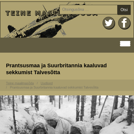
Otsi
Prantsusmaa ja Suurbritannia kaaluvad
sekkumist Talvesõtta
Teine maailmasõda
Uudised
Prantsusmaa ja Suurbritannia kaaluvad sekkumist Talvesõtta