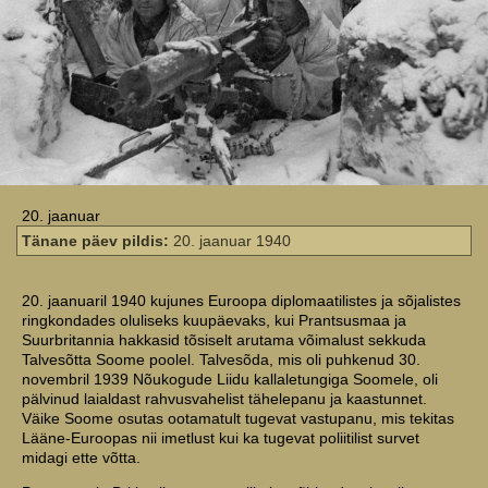
20. jaanuar
Tänane päev pildis:
20. jaanuar 1940
20. jaanuaril 1940 kujunes Euroopa diplomaatilistes ja sõjalistes
ringkondades oluliseks kuupäevaks, kui Prantsusmaa ja
Suurbritannia hakkasid tõsiselt arutama võimalust sekkuda
Talvesõtta Soome poolel. Talvesõda, mis oli puhkenud 30.
novembril 1939 Nõukogude Liidu kallaletungiga Soomele, oli
pälvinud laialdast rahvusvahelist tähelepanu ja kaastunnet.
Väike Soome osutas ootamatult tugevat vastupanu, mis tekitas
Lääne-Euroopas nii imetlust kui ka tugevat poliitilist survet
midagi ette võtta.