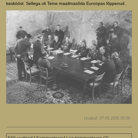
keskööst. Sellega oli Teine maailmasõda Euroopas lõppenud.
Lisatud: 07.05.2005 00:00
Kõik uudised
|
Kommenteeri
|
Loe kommentaare (2)