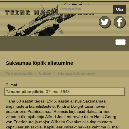
Otsi
Saksamaa lõplik alistumine
Teine maailmasõda
Uudised
Saksamaa lõplik alistumine
7. mai
Tänane päev pildis:
07. mai 1945
Täna 60 aastat tagasi 1945. aastal alistus Saksmamaa
tingimusteta lääneliitlastele. Kindral Dwight Eisenhoweri
peakorteris Prantsusmaal Reimsis kirjutasid Saksa armee
viimane ülemjuhataja Alfred Jodl, mereväe ülem Hans Georg
von Friedeburg ja major Wilhelm Oxenius alla tingimusteta
kapituleerumisaktile. Kapituleerumisakt hakkas kehtima 8. mai