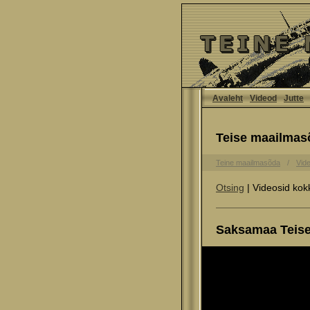
Avaleht
Videod
Jutte
Teise maailmas
Teine maailmasõda
Vid
Otsing
| Videosid kok
Saksamaa Teise