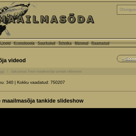
Lingid
Kronoloogia
Suurkujud
Tehnika
Mängud
Raamatud
+ Soovi
õja videod
eod
Saksamaa Teise maailmasõja tankide slideshow
ku: 340 | Kokku vaadatud: 750207
 maailmasõja tankide slideshow