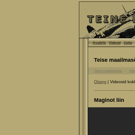
Avaleht
Videod
Jutte
Teise maailmas
Teine maailmasõda
Vid
Otsing
| Videosid kok
Maginot liin