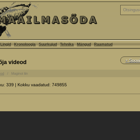
Lingid
Kronoloogia
Suurkujud
Tehnika
Mängud
Raamatud
+ Soovi
õja videod
eod
Maginot liin
ku: 339 | Kokku vaadatud: 749855