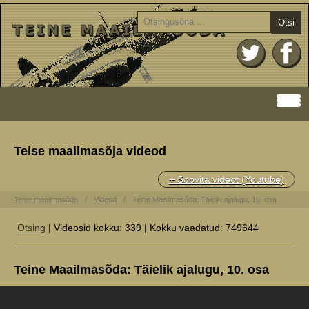
Otsi
Teise maailmasõja videod
+ Soovita videot (Youtube)
Teine maailmasõda
Videod
Teine Maailmasõda: Täielik ajalugu, 10. osa
Otsing
| Videosid kokku: 339 | Kokku vaadatud: 749644
Teine Maailmasõda: Täielik ajalugu, 10. osa