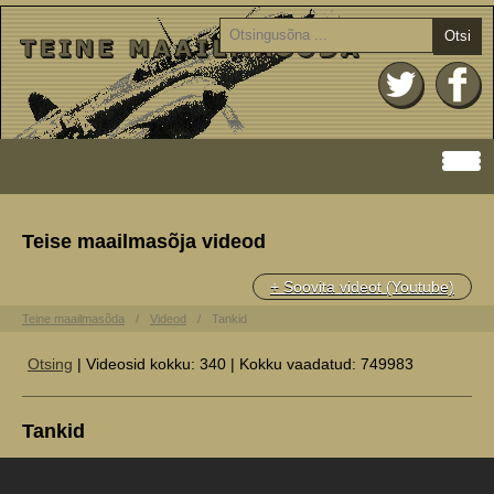
Otsi
Teise maailmasõja videod
+ Soovita videot (Youtube)
Teine maailmasõda
Videod
Tankid
Otsing
| Videosid kokku: 340 | Kokku vaadatud: 749983
Tankid