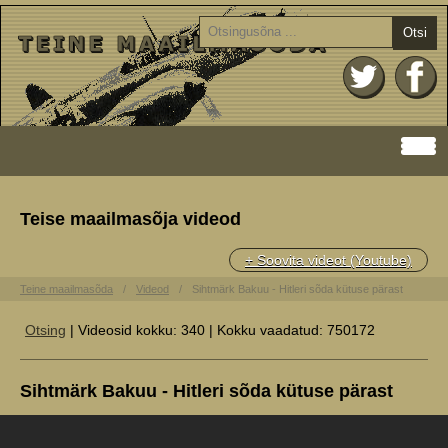
Otsi
Teise maailmasõja videod
+ Soovita videot (Youtube)
Teine maailmasõda
Videod
Sihtmärk Bakuu - Hitleri sõda kütuse pärast
Otsing
| Videosid kokku: 340 | Kokku vaadatud: 750172
Sihtmärk Bakuu - Hitleri sõda kütuse pärast