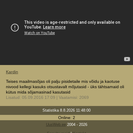
Kardin
Teises maailmasõjas oli palju pisidetaile mis võidu ja kaotuse
nivood kellegi kasuks otsustavalt mõjutasid - üks tähtsamaid oli
kütus mida sõjamasinad kasutasid
Lisatud: 05.09.2016 17:09 | Vaatamisi: 2069
Statistika 8.8.2026 11:48:00
Online: 2
UusWeb.ee
2004 - 2026