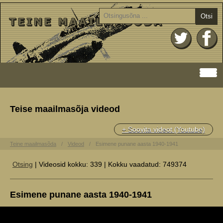
Otsi
Teise maailmasõja videod
+ Soovita videot (Youtube)
Teine maailmasõda
Videod
Esimene punane aasta 1940-1941
Otsing
| Videosid kokku: 339 | Kokku vaadatud: 749374
Esimene punane aasta 1940-1941