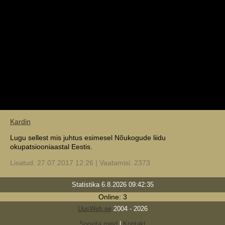
Kardin
Lugu sellest mis juhtus esimesel Nõukogude liidu
okupatsiooniaastal Eestis.
Lisatud: 27.07.2017 12:26 | Vaatamisi: 2373
Statistika 6.8.2026 09:42:35
Online: 3
UusWeb.ee
2004 - 2026
Soovita meid
|
Kontakt