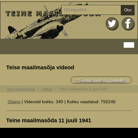
Otsi
Teise maailmasõja videod
+ Soovita videot (Youtube)
Teine maailmasõda
Videod
Teine maailmasõda 11 juuli 1941
Otsing
| Videosid kokku: 340 | Kokku vaadatud: 750246
Teine maailmasõda 11 juuli 1941