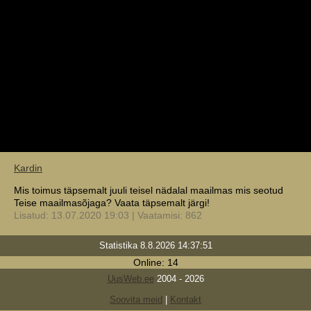
Kardin
Mis toimus täpsemalt juuli teisel nädalal maailmas mis seotud
Teise maailmasõjaga? Vaata täpsemalt järgi!
Lisatud: 13.07.2020 19:03 | Vaatamisi: 862
Statistika 8.8.2026 14:37:51
Online: 14
UusWeb.ee
2004 - 2026
Soovita meid
|
Kontakt