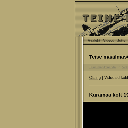
Avaleht
Videod
Jutte
Teise maailmas
Teine maailmasõda
Vid
Otsing
| Videosid kok
Kuramaa kott 19