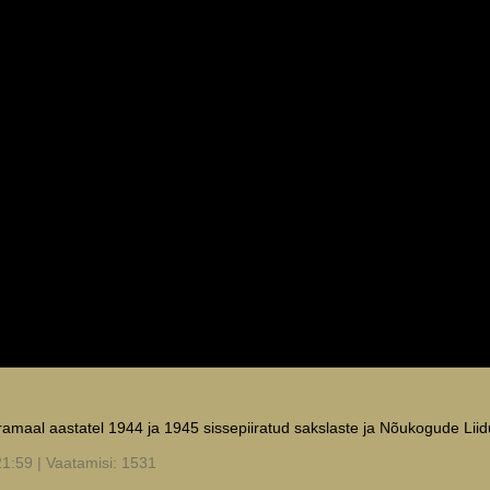
amaal aastatel 1944 ja 1945 sissepiiratud sakslaste ja Nõukogude Liid
21:59 | Vaatamisi: 1531