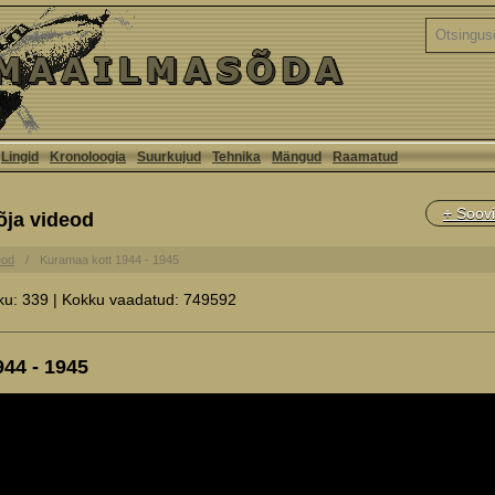
Lingid
Kronoloogia
Suurkujud
Tehnika
Mängud
Raamatud
+ Soovi
õja videod
eod
Kuramaa kott 1944 - 1945
ku: 339 | Kokku vaadatud: 749592
44 - 1945