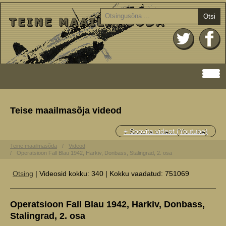
Otsi
Teise maailmasõja videod
+ Soovita videot (Youtube)
Teine maailmasõda
Videod
Operatsioon Fall Blau 1942, Harkiv, Donbass, Stalingrad, 2. osa
Otsing
| Videosid kokku: 340 | Kokku vaadatud: 751069
Operatsioon Fall Blau 1942, Harkiv, Donbass,
Stalingrad, 2. osa