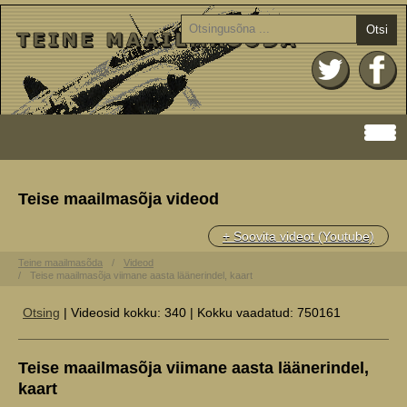
Otsi
Teise maailmasõja videod
+ Soovita videot (Youtube)
Teine maailmasõda
Videod
Teise maailmasõja viimane aasta läänerindel, kaart
Otsing
| Videosid kokku: 340 | Kokku vaadatud: 750161
Teise maailmasõja viimane aasta läänerindel,
kaart