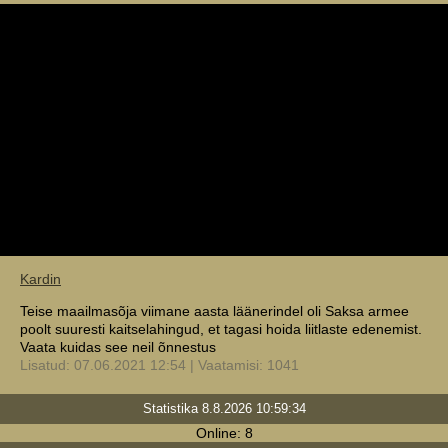
Kardin
Teise maailmasõja viimane aasta läänerindel oli Saksa armee
poolt suuresti kaitselahingud, et tagasi hoida liitlaste edenemist.
Vaata kuidas see neil õnnestus
Lisatud: 07.06.2021 12:54 | Vaatamisi: 1041
Statistika 8.8.2026 10:59:34
Online: 8