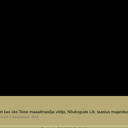
, et kas üks Teise maaailmasõja võitja, Nõukogude Liit, taastus majandus
6:04 | Vaatamisi: 843