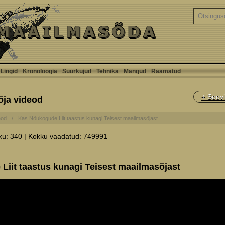
Lingid
Kronoloogia
Suurkujud
Tehnika
Mängud
Raamatud
+ Soovi
õja videod
eod
Kas Nõukogude Liit taastus kunagi Teisest maailmasõjast
ku: 340 | Kokku vaadatud: 749991
iit taastus kunagi Teisest maailmasõjast