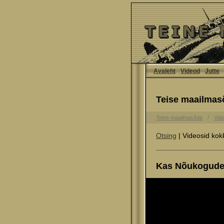
Avaleht
Videod
Jutte
Teise maailmas
Teine maailmasõda
Vid
Otsing
| Videosid kok
Kas Nõukogude L