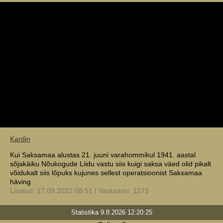
Kardin
Kui Saksamaa alustas 21. juuni varahommikul 1941. aastal
sõjakäiku Nõukogude Liidu vastu siis kuigi saksa väed olid pikalt
võidukalt siis lõpuks kujunes sellest operatsioonist Saksamaa
häving
Lisatud: 27.09.2022 08:51 | Vaatamisi: 1273
Statistika 9.8.2026 12:20:25