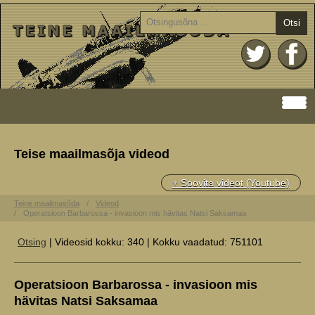
Otsi
Teise maailmasõja videod
+ Soovita videot (Youtube)
Teine maailmasõda
Videod
Operatsioon Barbarossa - invasioon mis hävitas Natsi Saksamaa
Otsing
| Videosid kokku: 340 | Kokku vaadatud: 751101
Operatsioon Barbarossa - invasioon mis
hävitas Natsi Saksamaa