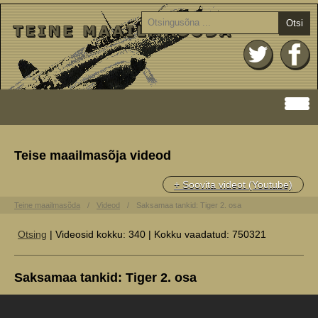
Otsi
Teise maailmasõja videod
+ Soovita videot (Youtube)
Teine maailmasõda
Videod
Saksamaa tankid: Tiger 2. osa
Otsing
| Videosid kokku: 340 | Kokku vaadatud: 750321
Saksamaa tankid: Tiger 2. osa