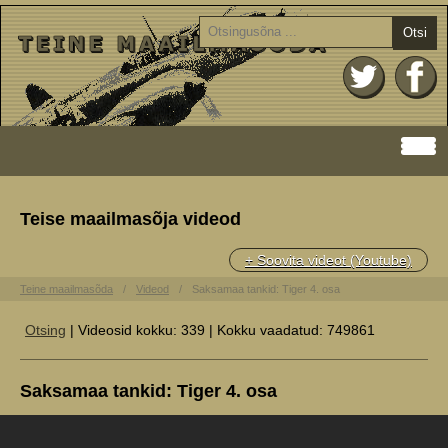
Otsi
Teise maailmasõja videod
+ Soovita videot (Youtube)
Teine maailmasõda
Videod
Saksamaa tankid: Tiger 4. osa
Otsing
| Videosid kokku: 339 | Kokku vaadatud: 749861
Saksamaa tankid: Tiger 4. osa