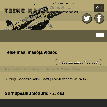
Otsi
Teise maailmasõja videod
+ Soovita videot (Youtube)
Teine maailmasõda
Videod
Surnupealuu Sõdurid - 2. osa
Otsing
| Videosid kokku: 339 | Kokku vaadatud: 749636
Surnupealuu Sõdurid - 2. osa