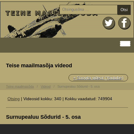
Otsi
Teise maailmasõja videod
+ Soovita videot (Youtube)
Teine maailmasõda
Videod
Surnupealuu Sõdurid - 5. osa
Otsing
| Videosid kokku: 340 | Kokku vaadatud: 749904
Surnupealuu Sõdurid - 5. osa