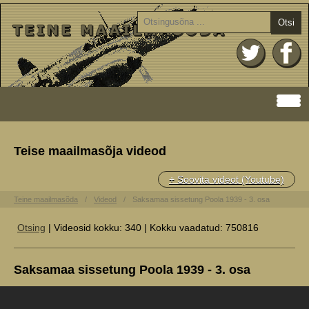
Otsi
Teise maailmasõja videod
+ Soovita videot (Youtube)
Teine maailmasõda
Videod
Saksamaa sissetung Poola 1939 - 3. osa
Otsing
| Videosid kokku: 340 | Kokku vaadatud: 750816
Saksamaa sissetung Poola 1939 - 3. osa