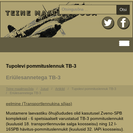
Otsi
Tupolevi pommituslennuk TB-3
Eriülesannetega TB-3
Teine maailmasõda
Jutud
Artiklid
Tupolevi pommituslennuk TB-3
Eriülesannetega TB-3
eelmine (Transportlennukina sõjas)
Mustamere laevastiku õhujõududes olid kasutusel Zveno-SPB
kompleksid - 6 spetsiaalselt varustatud TB-3 pommituslennukit
(kuulusid 18. transportlennuväe salga koosseisu) ning 12 I-
16SPB hävitus-pommituslennukit (kuulusid 32. IAPi koosseisu).