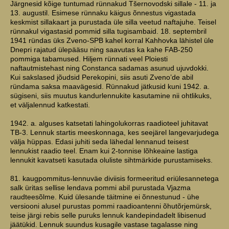
Järgnesid kõige tuntumad rünnakud Tšernovodski sillale - 11. ja
13. augustil. Esimese rünnaku käigus õnnestus vigastada
keskmist sillakaart ja purustada üle silla veetud naftajuhe. Teisel
rünnakul vigastasid pommid silla tugisambaid. 18. septembril
1941 ründas üks Zveno-SPB kahel korral Kahhovka lähistel üle
Dnepri rajatud ülepääsu ning saavutas ka kahe FAB-250
pommiga tabamused. Hiljem rünnati veel Ploiesti
naftautmistehast ning Constanca sadamas asunud ujuvdokki.
Kui sakslased jõudsid Perekopini, siis asuti Zveno’de abil
ründama saksa maavägesid. Rünnakud jätkusid kuni 1942. a.
sügiseni, siis muutus kandurlennukite kasutamine nii ohtlikuks,
et väljalennud katkestati.
1942. a. alguses katsetati lahingolukorras raadioteel juhitavat
TB-3. Lennuk startis meeskonnaga, kes seejärel langevarjudega
välja hüppas. Edasi juhiti seda lähedal lennanud teisest
lennukist raadio teel. Enam kui 2-tonnise lõhkeaine lastiga
lennukit kavatseti kasutada oluliste sihtmärkide purustamiseks.
81. kaugpommitus-lennuväe diviisis formeeritud eriülesannetega
salk üritas sellise lendava pommi abil purustada Vjazma
raudteesõlme. Kuid ülesande täitmine ei õnnestunud - ühe
versiooni alusel purustas pommi raadioantenni õhutõrjemürsk,
teise järgi rebis selle puruks lennuk kandepindadelt libisenud
jäätükid. Lennuk suundus kusagile vastase tagalasse ning