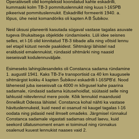
Operatiivselt olid kompleksid koondatud kahte eskadrilli,
kummaski kolm TB-3 pommituslennukit ning kuus I-16SPB
pikeerivat pommituslennukit. Eskadrillid formeeriti 1940. a.
lõpus, ühe neist komandöriks oli kapten A B Šubikov.
Neid üksusi planeeriti kasutada sügaval vastase tagalas asuvate
tugeva õhukaitsega objektide ründamiseks. Lüli idee seisnes
selles, et I-16 olid kinnitatud TB-3 tiibade alla ning võtsid lennu
sel etapil kütust nende paakidest. Sihtmärgi lähistel nad
eraldusid emalennukist, ründasid sihtmärki ning naasid
iseseisvalt kodulennuväljale.
Esimeseks lahingülesandeks oli Constanca sadama ründamine
1. augustil 1941. Kaks TB-3'e transportisid ca 40 km kaugusele
sihtmärgist kokku 4 kapten Šubikovi eskadrilli I-16SPB'd. Nood
lähenesid juba iseseisvalt ca 4000 m kõrgusel kahe paarina
sadamale, ründasid sadama kütusehoidlat, süütasid selle ning
lahkusid niitevlennul mere poole. Kõik lennukid maandusid
õnnelikult Odessa lähistel. Constanca kohal nähti ka vastase
hävituslennukeid, kuid need ei osanud nii kaugel tagalas I-16
oodata ning pidasid neid ilmselt omadeks. Järgmisel rünnakul
Constanca sadamale vigastati sadamas olnud laevu, kuid
seekord üllatusmoment enam ei toiminud ning rünnakus
osalenud kuuest lennukist naases vaid 2.