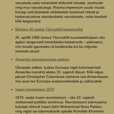
varustada sadu tuhandeid sõdureid relvade, soomuste
ning muu varustusega. Rooma impeerium suutis muuta
kunagi vaid jõukatele sõdalastele kuulunud relvad ja
kaitsevarustuse standardseks varustuseks, mida kandsid
kõik leegionärid.
Möödus 40 aastat Tšornobõli katastroofist
26. aprillil 1986 toimus Tšornobõli tuumaelektrijaam üks
ajaloo rängemaid inimtekkelisi katastroofe – plahvatus,
mis muutis igaveseks nii keskkonda kui ka miljonite
inimeste elusid.
Ameerika koloniseerimise ajalugu
Ülevaade sellest, kuidas Euroopa riigid koloniseerisid
Ameerika mandrid alates 15. sajandi lõpust. Kõik algas
pärast Christopher Columbuse esimene reis Ameerikasse,
mis avas tee Euroopa avastusretkedele ja vallutustele.
Iraani revolutsioon 1979
1979. aasta Iraani revolutsiooni – üks 20. sajandi
olulisemaid poliitilisi sündmusi. Revolutsiooni tulemusena
kukutati võimult Iraani šahh Mohammad Reza Pahlavi
ning riigist sai islamivabariik ajatolla Ruhollah Khomeini