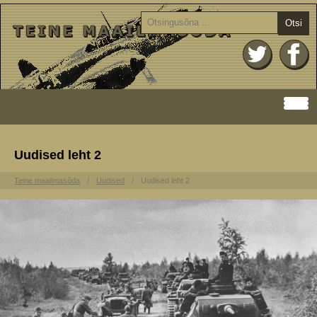
Otsi
Uudised leht 2
Teine maailmasõda
Uudised
Uudised leht 2