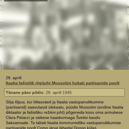
28. aprill
Itaalia fašistlik riigijuht Mussolini hukati partisanide poolt
Tänane päev pildis:
28. aprill 1945
Sõja lõpus, kui liitlasväed ja Itaalia vastupanuliikumine
(partisanid) saavutasid ülekaalu, püüdis Mussolini (endine Itaalia
diktaator ja fašistliku režiimi juht) põgeneda koos oma armukese
Clara Petacci ja väikese kaaskonnaga Šveitsi kaudu
Saksamaale. Ta tabati Itaalia kommunistliku vastupanuliikumise
partisanide poolt Como järve lähedal Dongo külas.