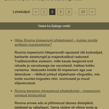
Leheküljed:
<
1
2
3
4
...
24
>
Vaata ka Ajalugu veebi:
Hilise Rooma impeeriumi sõjatehased – kuidas sündis
antiikaja masstootmine?
Rooma impeeriumi hilisperioodil raputasid riiki kodusõjad,
barbarite sissetungid ja majanduslikud raskused.
Traditsiooniline süsteem, mille kaudu leegionid end
relvade ja varustusega ise varustasid, hakkas kokku
varisema. Vastuseks kriisile lõi impeerium aga uue
lahenduse – riiklikult juhitud sõjatehaste võrgustiku, mis
tootis suurtes kogustes relvi, soomuseid ja muud
sõjavarustust.
Rooma leegione relvastanud sõjatöökojad – impeeriumi
varjatud tööstusjõud
Rooma armee edu ei põhinenud üksnes distsipliinil,
taktikatel ja väljaõppel. Sama oluline oli võime toota ja