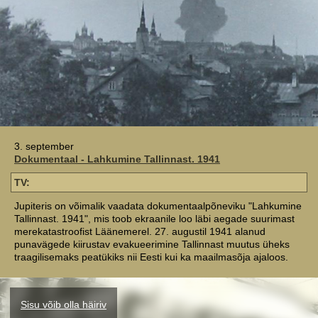
3. september
Dokumentaal - Lahkumine Tallinnast. 1941
TV:
Jupiteris on võimalik vaadata dokumentaalpõneviku "Lahkumine
Tallinnast. 1941", mis toob ekraanile loo läbi aegade suurimast
merekatastroofist Läänemerel. 27. augustil 1941 alanud
punavägede kiirustav evakueerimine Tallinnast muutus üheks
traagilisemaks peatükiks nii Eesti kui ka maailmasõja ajaloos.
Sisu võib olla häiriv