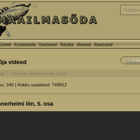
Lingid
Kronoloogia
Suurkujud
Tehnika
Mängud
Raamatud
+ Soovi
õja videod
eod
Talvesõda - Mannerheimi liin, 5. osa
ku: 340 | Kokku vaadatud: 749912
erheimi liin, 5. osa