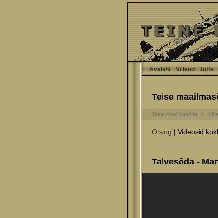
Avaleht
Videod
Jutte
Teise maailmas
Teine maailmasõda
Vid
Otsing
| Videosid kok
Talvesõda - Mann