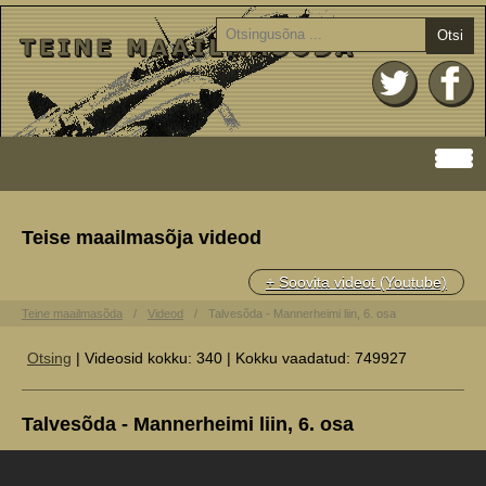
Otsi
Teise maailmasõja videod
+ Soovita videot (Youtube)
Teine maailmasõda
Videod
Talvesõda - Mannerheimi liin, 6. osa
Otsing
| Videosid kokku: 340 | Kokku vaadatud: 749927
Talvesõda - Mannerheimi liin, 6. osa