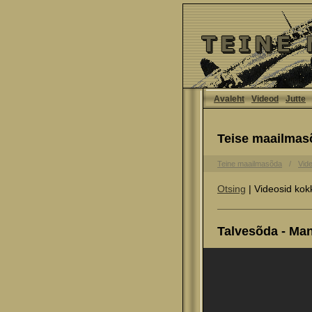
Avaleht
Videod
Jutte
Teise maailmas
Teine maailmasõda
Vid
Otsing
| Videosid kok
Talvesõda - Mann