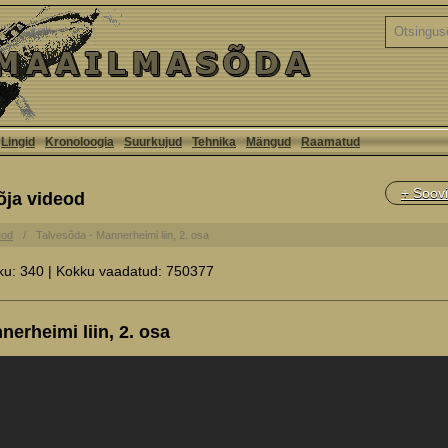
Lingid
Kronoloogia
Suurkujud
Tehnika
Mängud
Raamatud
+ Soovi
õja videod
eod
Talvesõda - Mannerheimi liin, 2. osa
ku: 340 | Kokku vaadatud: 750377
erheimi liin, 2. osa